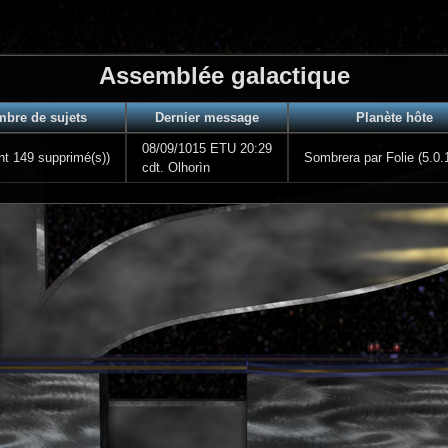
Assemblée galactique
bre de sujets
Dernier message
Planète hôte
08/09/1015 ETU 20:29
nt 149 supprimé(s))
Sombrera par Folie (5.0.
cdt. Olhorìn