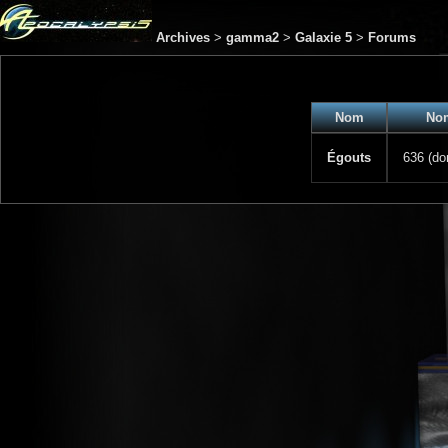
Archives
>
gamma2
>
Galaxie 5
>
Forums
Nom
Nom
Égouts
636 (do