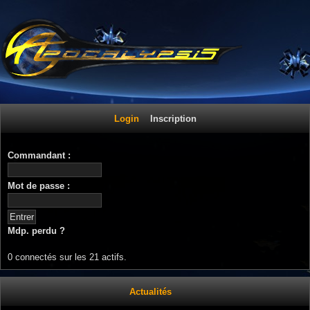
Login
Inscription
Commandant :
Mot de passe :
Mdp. perdu ?
0 connectés sur les 21 actifs.
Actualités