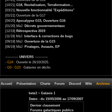
[10/21]
G18, Revitalisation, Terraformation...
[03/21]
Nouvelle fonctionnalité "Expéditions"
[01/21] Ouverture de la G17
[04/20]
Apocalypse G15, Ouverture G16
[01/20] MàJ:
Décrets gouvernementaux
[12/19]
Rétrospective 2019
[11/19] MàJ:
Interface & corrections de bugs
[09/19] MàJ:
Ouverture de la G15
[06/19] MàJ:
Piratages, Assauts, EP
-------------
UNIVERS
-------------
-
G24
: Ouverte le 26/10/2025.
-
G0 - G23
: Galaxies en déclin.
Accueil
Présentation
Charte
Forum
Discord
Wiki
Archives
beta3
>
Galaxie 1
Dates : du 15/05/2006 au 17/09/2007
Dernier classement
Forums galactiques publics