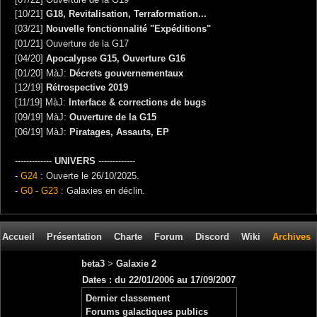
[10/21]
G18, Revitalisation, Terraformation...
[03/21]
Nouvelle fonctionnalité "Expéditions"
[01/21] Ouverture de la G17
[04/20]
Apocalypse G15, Ouverture G16
[01/20] MàJ:
Décrets gouvernementaux
[12/19]
Rétrospective 2019
[11/19] MàJ:
Interface & corrections de bugs
[09/19] MàJ:
Ouverture de la G15
[06/19] MàJ:
Piratages, Assauts, EP
-------------
UNIVERS
-------------
-
G24
: Ouverte le 26/10/2025.
-
G0 - G23
: Galaxies en déclin.
Accueil
Présentation
Charte
Forum
Discord
Wiki
Archives
beta3
>
Galaxie 2
Dates : du 22/01/2006 au 17/09/2007
Dernier classement
Forums galactiques publics