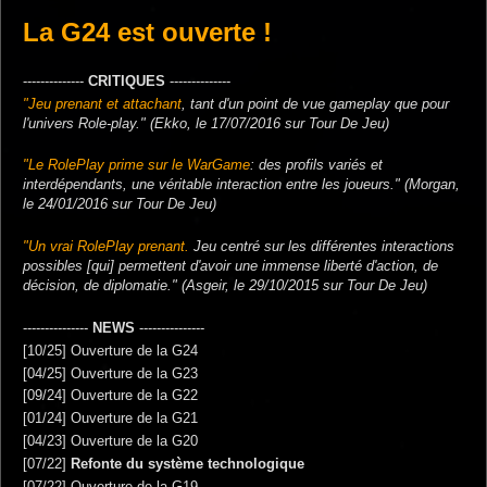
La G24 est ouverte !
--------------
CRITIQUES
--------------
"Jeu prenant et attachant
, tant d'un point de vue gameplay que pour
l'univers Role-play." (Ekko, le 17/07/2016 sur Tour De Jeu)
"Le RolePlay prime sur le WarGame
: des profils variés et
interdépendants, une véritable interaction entre les joueurs." (Morgan,
le 24/01/2016 sur Tour De Jeu)
"Un vrai RolePlay prenant.
Jeu centré sur les différentes interactions
possibles [qui] permettent d'avoir une immense liberté d'action, de
décision, de diplomatie." (Asgeir, le 29/10/2015 sur Tour De Jeu)
---------------
NEWS
---------------
[10/25] Ouverture de la G24
[04/25] Ouverture de la G23
[09/24] Ouverture de la G22
[01/24] Ouverture de la G21
[04/23] Ouverture de la G20
[07/22]
Refonte du système technologique
[07/22] Ouverture de la G19