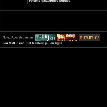
Forums galactiques publics
Notez Apocalypsis sur
Jeu MMO Gratuit
et
Meilleur jeu en ligne
.